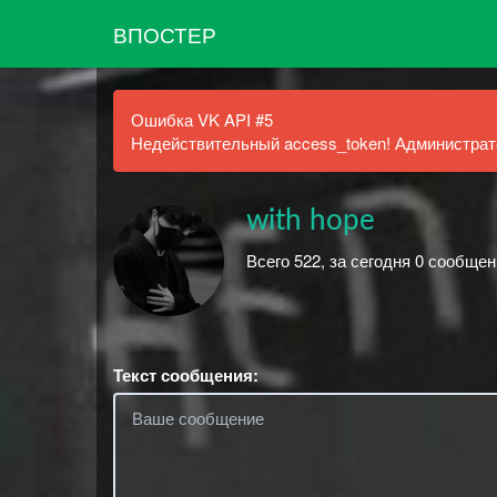
ВПОСТЕР
Ошибка VK API #5
Недействительный access_token! Администрато
with hope
Всего 522, за сегодня 0 сообщен
Текст сообщения: