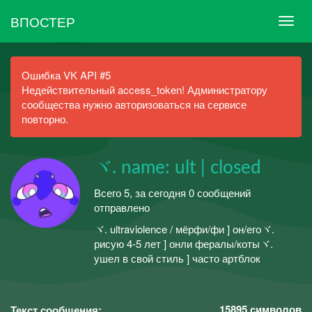
ВПОСТЕР
Ошибка VK API #5
Недействительный access_token! Администратору
сообщества нужно авторизоваться на сервисе
повторно.
ヾ. name: ult | closed
Всего 5, за сегодня 0 сообщений
отправлено
ヾ. ultraviolence / мёрфи/фи ] он/егоヾ.
рисую 4-5 лет ] онли фералы/котыヾ.
ушел в свой стиль ] часто артблок
15895
символов
Текст сообщения: