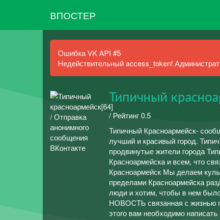
ВПОСТЕР
Ошибка VK API #5
Недействительный access_token! Администрато
Типичный красноа
/ Рейтинг 0.5
Типичный Красноармейск- сообщ
лучший и красивый город. Типи
продвинутые жители города Ти
Красноармейска и всем, что свя
Красноармейск Мы делаем культ
пределами Красноармейска разд
люди и хотим, чтобы в нем б
НОВОСТЬ связанная с жизнью го
этого вам необходимо написать 