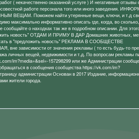
абот ( некачественно оказанной услуге ) И негативные отзывы 
росовестной работе персонала того или иного заведения. ИНФ
 ВЕЩАМ. Поможем найти утерянные вещи, ключи, и т.д св
димо максимально информативно описать где, когда, во сколько
же сообщайте о находках так же в подробном описании. Для этог
ожить новость" ОТДАМ И ПРИМУ В ДАР Домашних животных, меб
писать в "предложить новость" РЕКЛАМА В СООБЩЕСТВЕ
не зависимости от значения рекламы ( то есть будь-то пр
ажа личных вещей, недвижимости и т.д. По вопросам рекламы п
vk.com/im?media=&sel=-157298299 или же Администрации сообще
обращаться в сообщения сообщества https://vk.com/im?
страницу администрации Основан в 2017 Издание, информацион
ами жители города.