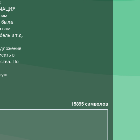
о
ОРМАЦИЯ
оим
, была
о вам
ель и т.д.
едложение
исать в
ства. По
ную
15895
символов