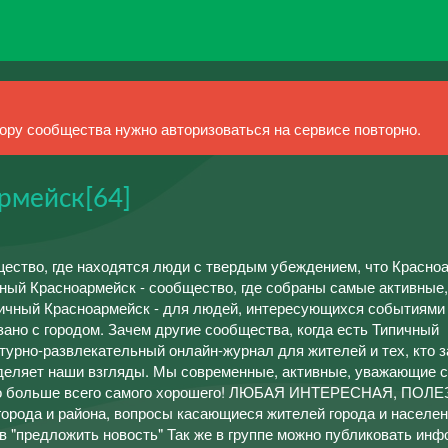
ру сообщества нужно авторизоваться на сервисе повторно.
рмейск[64]
ество, где находятся люди с твердым убеждением, что Красно
чный Красноармейск - сообщество, где собраны самые активные
пичный Красноармейск - для людей, интересующихся событиями
зано с городом. Зачем другие сообщества, когда есть Типичный
урно-развлекательный онлайн-журнал для жителей и тех, кто з
еляет наши взгляды. Мы современные, активные, уважающие с
ыло больше всего самого хорошего! ЛЮБАЯ ИНТЕРЕСНАЯ, ПОЛ
рода и района, вопросы касающиеся жителей города и населен
в "предложить новость" Так же в группе можно публиковать ин