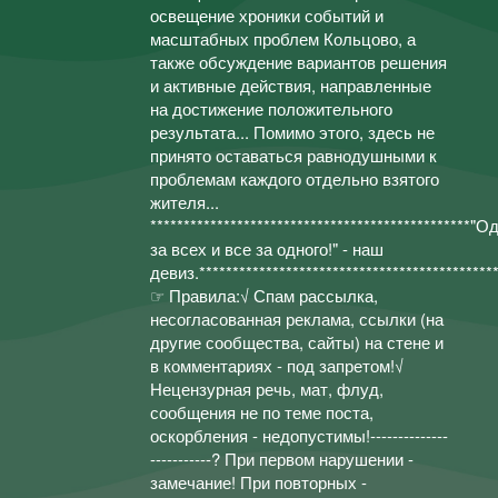
освещение хроники событий и
масштабных проблем Кольцово, а
также обсуждение вариантов решения
и активные действия, направленные
на достижение положительного
результата... Помимо этого, здесь не
принято оставаться равнодушными к
проблемам каждого отдельно взятого
жителя...
************************************************"О
за всех и все за одного!" - наш
девиз.********************************************
☞ Правила:√ Спам рассылка,
несогласованная реклама, ссылки (на
другие сообщества, сайты) на стене и
в комментариях - под запретом!√
Нецензурная речь, мат, флуд,
сообщения не по теме поста,
оскорбления - недопустимы!--------------
-----------? При первом нарушении -
замечание! При повторных -