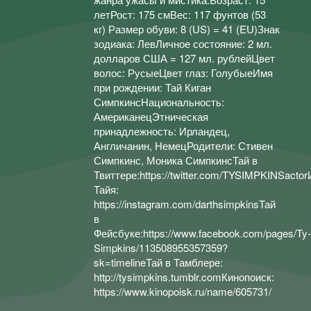
летРост: 175 смВес: 117 фунтов (53
кг) Размер обуви: 8 (US) = 41 (EU)Знак
зодиака: ЛевЛичное состояние: 2 мл.
долларов США = 127 мл. рублейЦвет
волос: РусыеЦвет глаз: ГолубыеИмя
при рождении: Тай Киган
СимпкинсНациональность:
АмериканецЭтническая
принадлежность: Ирландец,
Англичанин, НемецРодители: Стивен
Симпкинс, Моника СимпкинсТай в
Твиттере:https://twitter.com/TYSIMPKINSacto
Тайя:
https://instagram.com/darthsimpkinsТай
в
Фейсбуке:https://www.facebook.com/pages/Ty-
Simpkins/113508955357359?
sk=timelineТай в Тамблере:
http://tysimpkins.tumblr.comКинопоиск:
https://www.kinopoisk.ru/name/605731/