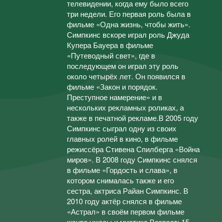
телевидении, когда ему было всего
три недели. Его первая роль была в
фильме «Одна жизнь, чтобы жить».
Симпкинс вскоре играл роль Джуда
Купера Бауера в фильме
«Путеводный свет», где в
последующем он играл эту роль
около четырёх лет. Он появился в
фильме «Закон и порядок.
Преступное намерение» и в
нескольких рекламных роликах, а
также в печатной рекламе.В 2005 году
Симпкинс сыграл одну из своих
главных ролей в кино, в фильме
режиссёра Стивена Спилберга «Война
миров». В 2008 году Симпкинс снялся
в фильме «Гордость и слава», в
котором снималась также и его
сестра, актриса Райан Симпкинс. В
2010 году актёр снялся в фильме
«Астрал» в своём первом фильме
жанра ужасы и мистика.Возраст: 15