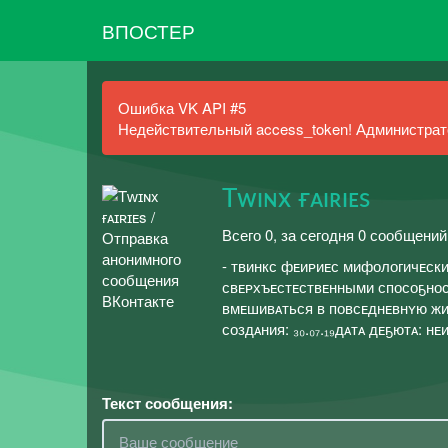
ВПОСТЕР
Ошибка VK API #5
Недействительный access_token! Администрато
Tᴡɪɴx ғᴀɪʀɪᴇs
Всего 0, за сегодня 0 сообщений
- твинкс фᴇиᴘиᴇс мифологичᴇск
свᴇᴘхъᴇстᴇствᴇнными спосоҕнос
вмᴇшивᴀться в повсᴇднᴇвнʏю жиз
создᴀния: ₃₀.₀₇.₁₉дᴀтᴀ дᴇҕютᴀ: 
Текст сообщения: