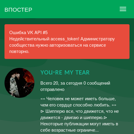
ВПОСТЕР
Ошибка VK API #5
Недействительный access_token! Администратору
сообщества нужно авторизоваться на сервисе
повторно.
ʏᴏu·ʀᴇ ᴍʏ ᴛᴇᴀʀ
Всего 20, за сегодня 0 сообщений
отправлено
«« Человек не может иметь больше,
чем его сердце способно любить. »»
⊳ Шипперю все, что движется, что не
движется - двигаю и шипперю.⊳
Некоторые публикации могут иметь в
себе возрастные ограниче...