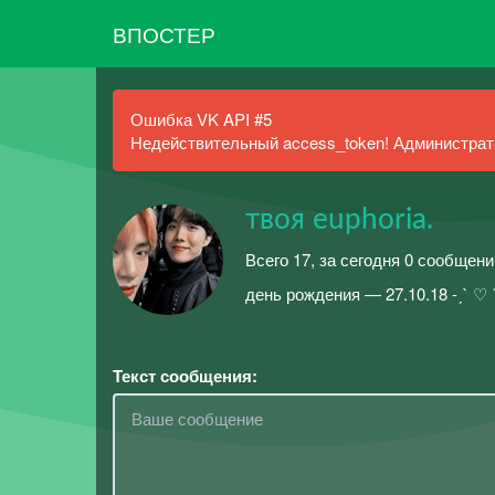
ВПОСТЕР
Ошибка VK API #5
Недействительный access_token! Администрато
твоя euphoria.
Всего 17, за сегодня 0 сообщени
день рождения — 27.10.18 -ˏ` ♡ ˊ
Текст сообщения: