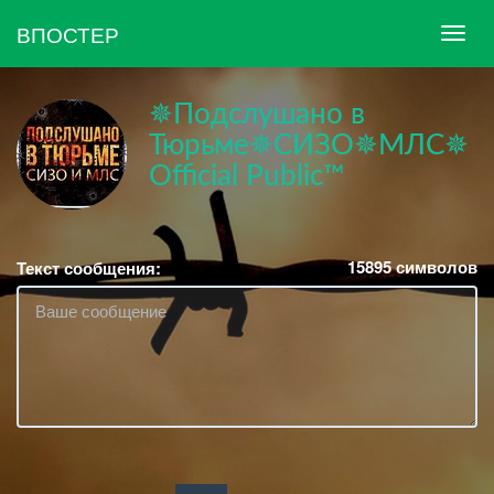
ВПОСТЕР
✵Подслушано в
Тюрьме✵СИЗО✵МЛС✵
Official Public™
15895
символов
Текст сообщения: