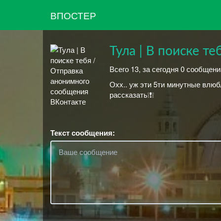
ВПОСТЕР
Тула | В поиске те
Всего 13, за сегодня 0 сообщен
Охх.. уж эти 5ти минутные влюбл
рассказать❕❗❕
Текст сообщения: