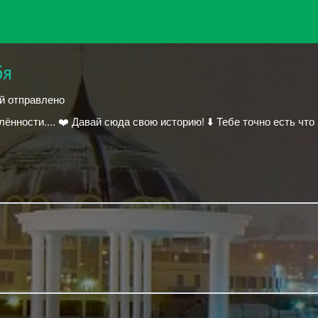
бя
ий отправлено
ённости.... ❤️ Давай сюда свою историю! ⬇️ Тебе точно есть что