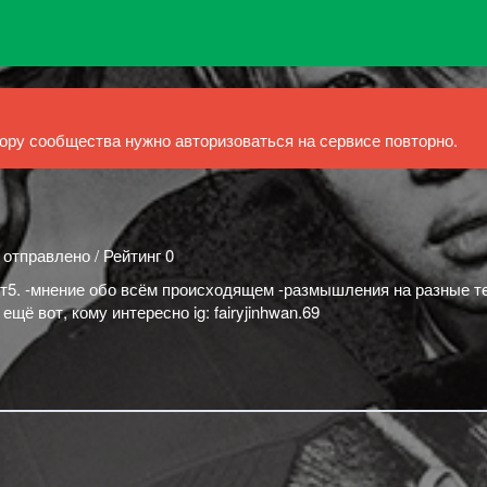
ру сообщества нужно авторизоваться на сервисе повторно.
 отправлено / Рейтинг 0
 от5. -мнение обо всём происходящем -размышления на разные 
щё вот, кому интересно ig: fairyjinhwan.69