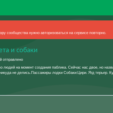
ру сообщества нужно авторизоваться на сервисе повторно.
ета и собаки
ий отправлено
тво людей на момент создания паблика. Сейчас нас двое, но наз
 никуда не делись.Пассажиры лодки Собаки:Цири. Ягд терьер. Ку