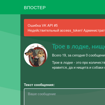
ВПОСТЕР
Ошибка VK API #5
Недействительный access_token! Администрато
Трое в лодке, нищ
Всего 19, за сегодня 0 сообщен
Трое в лодке - это про количес
нравится, да и нищета и собаки
Текст сообщения: