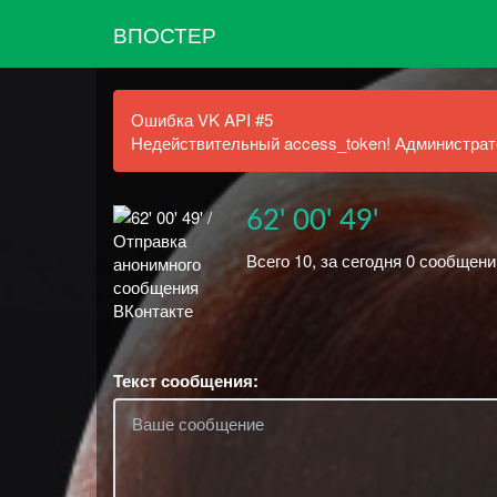
ВПОСТЕР
Ошибка VK API #5
Недействительный access_token! Администрато
62' 00' 49'
Всего 10, за сегодня 0 сообщени
Текст сообщения: