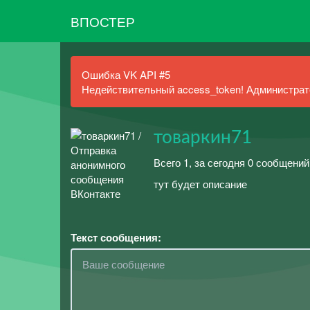
ВПОСТЕР
Ошибка VK API #5
Недействительный access_token! Администрато
товаркин71
Всего 1, за сегодня 0 сообщений
тут будет описание
Текст сообщения: