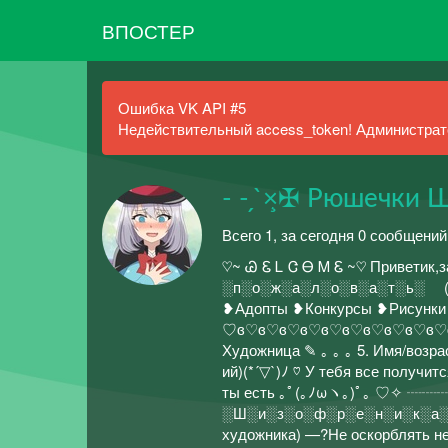
ВПОСТЕР
Ошибка VK API #5
Недействительный access_token! Администрато
- - ̗ ̀×̧✠ Рюшечки 
Всего 1, за сегодня 0 сообщений
♡~ Ꮚ Ꮛ Ꮮ Ꮳ Ꮎ Ꮇ Ꮛ ~♡ Приветик
░п░о░ж░а░л░о░в░а░т░ь░ (\ (\
❥Адопты ❥Конкурсы ❥Рису
♡ɞ♡ɞ♡ɞ♡ɞ♡ɞ♡ɞ♡ɞ♡ɞ♡ɞ♡ɞ♡ɞ♡ɞ 1. Лю
Художница ✎ ｡ ｡ ｡ 5. Имя/возрас
ий)(*´▽`)ﾉ ♡ У тебя все получит
ты есть ｡ﾟ(｡ﾉωヽ｡)ﾟ｡ ♡✧ ┈┈┈❬~ ᖭ
░Ш░и░з░о░ф░р░е░н░и░к░а░ //П
художника) —?Не оскорблять н