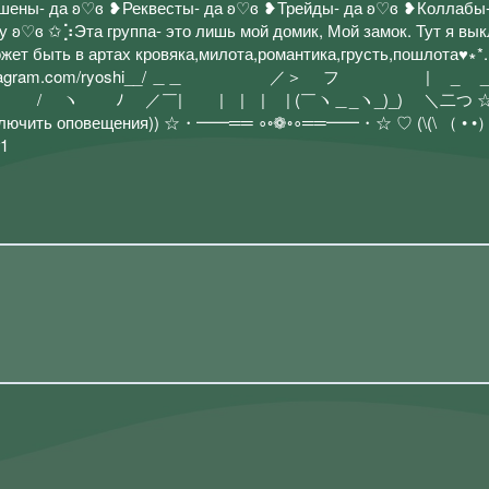
шены- да ʚ♡ɞ ❥Реквесты- да ʚ♡ɞ ❥Трейды- да ʚ♡ɞ ❥Коллабы-
у ʚ♡ɞ ✩︎⡱Эта группа- это лишь мой домик, Мой замок. Тут я в
т может быть в артах кровяка,милота,романтика,грусть,пошлота♥︎︎∗︎*.
ps://www.instagram.com/ryoshi__/ ＿＿ ／＞ フ
ヽ ﾉ ／￣| | | | | (￣ヽ＿_ヽ_)_) ＼二つ ☆
чить оповещения)) ☆・━━══ ∘◦❁◦∘══━━・☆ ♡ (\(\ （ • 
1