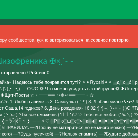
ру сообщества нужно авторизоваться на сервисе повторно.
Шизофреника ✠×̧ ̖ ́- -
 отправлено / Рейтинг 0
,зайка~ Надеюсь тебе понравится тут!? ✧✦Ryoshi✦✧ ░д░о░б░
 („• ֊ •„) O♡O ❁ Что можно увидеть в этой группе❁ ❥Лотер
нки ❥Щит-Посты ☆・━━══ ∘◦❁◦∘══━━・☆
блю аниме :з 2. Самоучка ( ˘ ³˘) 3. Люблю милое ʕ•ﻌ•ʔ 4.
т Саша,14 годиков? 6. День рождения- 16.02 /) /)︵ (•×•╭ ( )O ?
ся (ヽ´ω`) ?Ты всё сможешь (*ฅ́ ˘ฅ̀*)♡ ♡ Тебя все любят (*/ω＼) ?
ི༏ᖫྀ ~ ❭ ┈┈┈ ✧♡ ░Р░ю░ш░е░ч░к░и░ ♥︎︎░♥︎︎░♥︎︎░♥︎︎░♥︎︎░♥︎︎░♥︎︎░♥︎
РАВИЛА\\ —?Прошу не материться,но не много можно) —?Н
е кого) —?Будь пусичкой) —?Нельзя спамить) —?Будьте добры