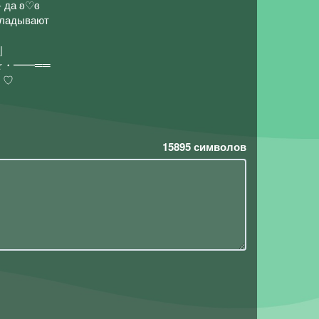
 да ʚ♡ɞ
ыкладывают
 | _ _|
・━━══
•）♡
15895
символов