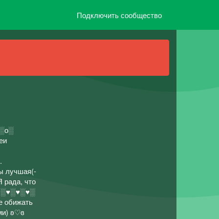
Подключить сообщество
р░о░
еи
Ты лучшая(-
Я рада, что
︎░♥︎︎░♥︎︎░
е обижать
ми) ʚ♡ɞ