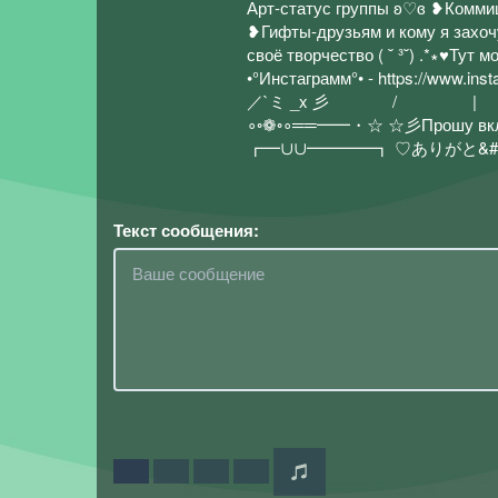
Арт-статус группы ʚ♡ɞ ❥Комми
❥Гифты-друзьям и кому я захоч
своё творчество ( ˘ ³˘) .*∗︎♥︎︎Ту
•°Инстаграмм°• - htt
／`ミ _x 彡 / | / 
∘◦❁◦∘══━━・☆ ☆彡Прошу вклю
┏━∪∪━━━━┓ ♡ありがと&#
Текст сообщения: