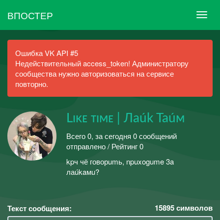
ВПОСТЕР
Ошибка VK API #5
Недействительный access_token! Администратору
сообщества нужно авторизоваться на сервисе
повторно.
Lɪᴋᴇ ᴛɪᴍᴇ | Лаúk Taúм
Всего 0, за сегодня 0 сообщений
отправлено / Рейтинг 0
kpч чё говорumь, npuxogume 3a
лаúkaмu?
15895
символов
Текст сообщения: