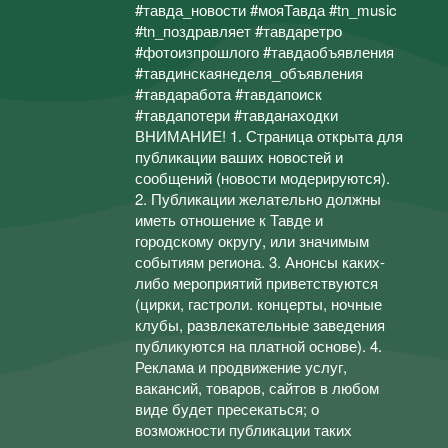
#тавда_новости #мояТавда #tn_music
#tn_поздравляет #тавдаретро
#фотоизпрошлого #тавдаобъявления
#тавдинскаянеделя_объявления
#тавдаработа #тавдапоиск
#тавдапотери #тавданаходки
ВНИМАНИЕ! 1. Страница открыта для
публикации ваших новостей и
сообщений (новости модерируются).
2. Публикации желательно должны
иметь отношение к Тавде и
городскому округу, или значимым
событиям региона. 3. Анонсы каких-
либо мероприятий приветствуются
(цирки, гастроли. концерты, ночные
клубы, развлекательные заведения
публикуются на платной основе). 4.
Реклама и продвижение услуг,
вакансий, товаров, сайтов в любом
виде будет пресекаться; о
возможности публикации таких