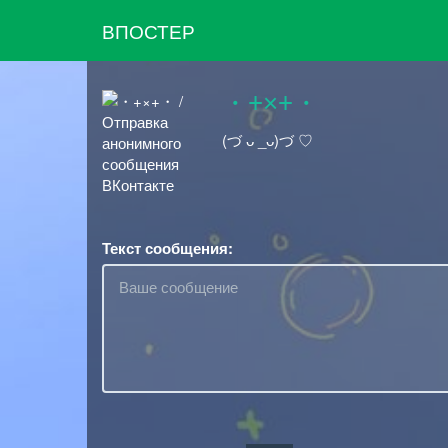
ВПОСТЕР
・+×+・
(づ ᴗ _ᴗ)づ ♡
Текст сообщения: