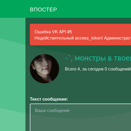
ВПОСТЕР
Ошибка VK API #5
Недействительный access_token! Администрато
-`, монстры в тво
Всего 4, за сегодня 0 сообщений
Текст сообщения: