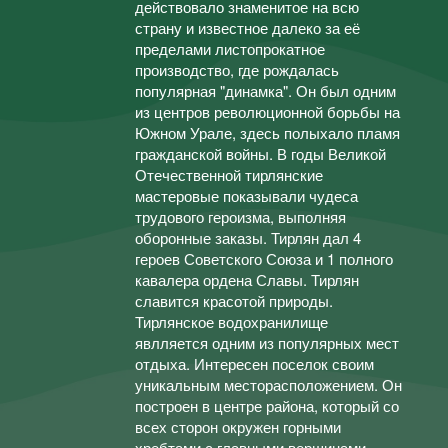
действовало знаменитое на всю
страну и известное далеко за её
пределами листопрокатное
производство, где рождалась
популярная "динамка". Он был одним
из центров революционной борьбы на
Южном Урале, здесь полыхало пламя
гражданской войны. В годы Великой
Отечественной тирлянские
мастеровые показывали чудеса
трудового героизма, выполняя
оборонные заказы. Тирлян дал 4
героев Советского Союза и 1 полного
кавалера ордена Славы. Тирлян
славится красотой природы.
Тирлянское водохранилище
явлляется одним из популярных мест
отдыха. Интересен поселок своим
уникальным месторасположением. Он
построен в центре района, который со
всех сторон окружен горными
хребтами с главными вершинами