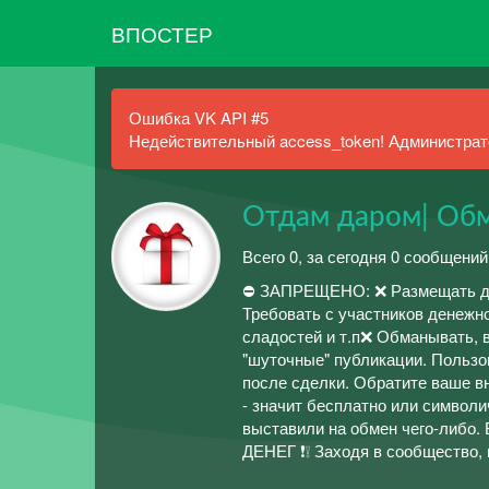
ВПОСТЕР
Ошибка VK API #5
Недействительный access_token! Администрато
Отдам даром| Обм
Всего 0, за сегодня 0 сообщений
⛔ ЗАПРЕЩЕНО: ❌ Размещать дары
Требовать с участников денежно
сладостей и т.п❌ Обманывать, 
"шуточные" публикации. Пользо
после сделки. Обратите ваше в
- значит бесплатно или символи
выставили на обмен чего-либо.
ДЕНЕГ ❗❕ Заходя в сообщество,