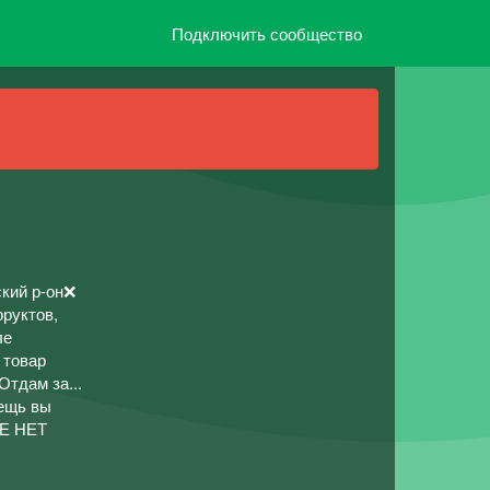
Подключить сообщество
кий р-он❌
фруктов,
ле
 товар
тдам за...
вещь вы
ПЕ НЕТ