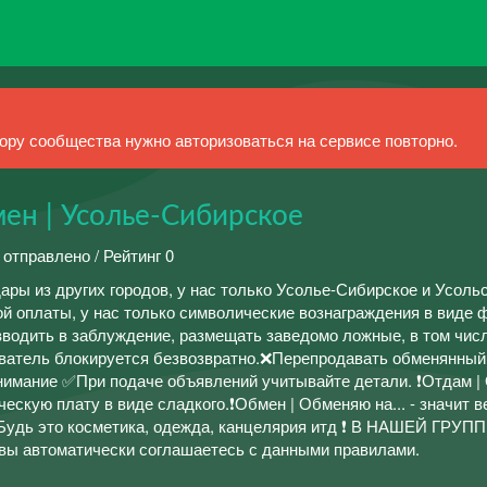
ру сообщества нужно авторизоваться на сервисе повторно.
ен | Усолье-Сибирское
 отправлено / Рейтинг 0
 из других городов, у нас только Усолье-Сибирское и Усольс
й оплаты, у нас только символические вознаграждения в виде 
вводить в заблуждение, размещать заведомо ложные, в том чис
ватель блокируется безвозвратно.❌Перепродавать обменянный
нимание ✅При подаче объявлений учитывайте детали. ❗Отдам | О
ческую плату в виде сладкого.❗Обмен | Обменяю на... - значит 
 Будь это косметика, одежда, канцелярия итд ❗ В НАШЕЙ ГРУП
 вы автоматически соглашаетесь с данными правилами.