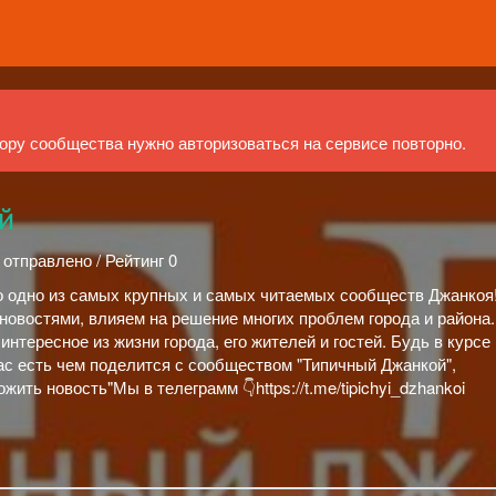
ру сообщества нужно авторизоваться на сервисе повторно.
й
 отправлено / Рейтинг 0
о одно из самых крупных и самых читаемых сообществ Джанко
овостями, влияем на решение многих проблем города и района
интересное из жизни города, его жителей и гостей. Будь в курсе 
ас есть чем поделится с сообществом "Типичный Джанкой",
ить новость"Мы в телеграмм 👇https://t.me/tipichyi_dzhankoi