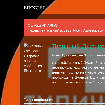
ВПОСТЕР
Ошибка VK API #5
Недействительный access_token! Администрато
Типичный Джанко
Всего 0, за сегодня 0 сообщений
Джанкой.Типичный Джанкой - эт
первыми делимся актуальными н
день мы публикуем у нас что-то 
происходит в Джанкое! Если у в
воспользуйтесь кнопкой "Предлож
Текст сообщения: