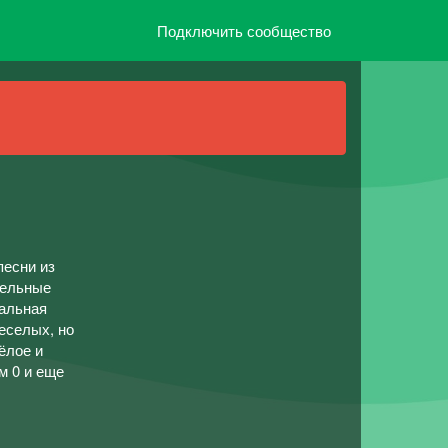
Подключить сообщество
песни из
тельные
вальная
еселых, но
ёлое и
м 0 и еще