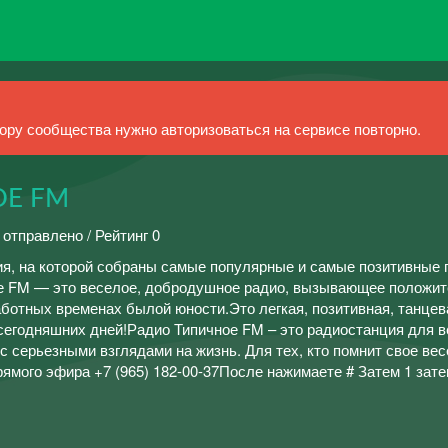
ру сообщества нужно авторизоваться на сервисе повторно.
Е FM
 отправлено / Рейтинг 0
я, на которой собраны самые популярные и самые позитивные 
ое FM — это веселое, добродушное радио, вызывающее положи
ботных временах былой юности.Это легкая, позитивная, танце
сегодняшних дней!Радио Типичное FM – это радиостанция для в
с серьезными взглядами на жизнь. Для тех, кто помнит свое вес
ямого эфира +7 (965) 182-00-37После нажимаете # Затем 1 зате