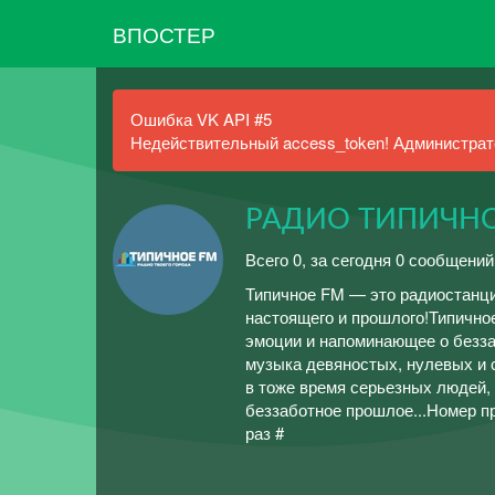
ВПОСТЕР
Ошибка VK API #5
Недействительный access_token! Администрато
РАДИО ТИПИЧНО
Всего 0, за сегодня 0 сообщений
Типичное FM — это радиостанци
настоящего и прошлого!Типичн
эмоции и напоминающее о безза
музыка девяностых, нулевых и 
в тоже время серьезных людей, 
беззаботное прошлое...Номер пр
раз #