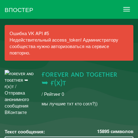
ВПОСТЕР
Ошибка VK API #5
Недействительный access_token! Администратору
сообщества нужно авторизоваться на сервисе
повторно.
ғᴏʀᴇᴠᴇʀ ᴀɴᴅ ᴛᴏɢᴇᴛʜᴇʀ
➥ ғ(x)ᴛ
/ Рейтинг 0
мы лучшие тхт кто согл?))
15895
символов
Текст сообщения: