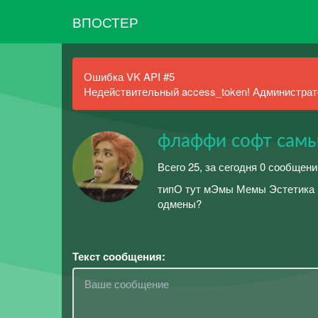
ВПОСТЕР
Ошибка VK API #5
Недействительный access_token! Администрато
флаффи софт самы
Всего 25, за сегодня 0 сообщени
типО тут мЭмы Мемы Эстетика 
одмены?
Текст сообщения: