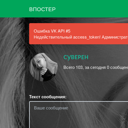
ВПОСТЕР
Ошибка VK API #5
Недействительный access_token! Администрато
ᴄуʙᴇᴘᴇʜ
Всего 103, за сегодня 0 сообщен
Текст сообщения: