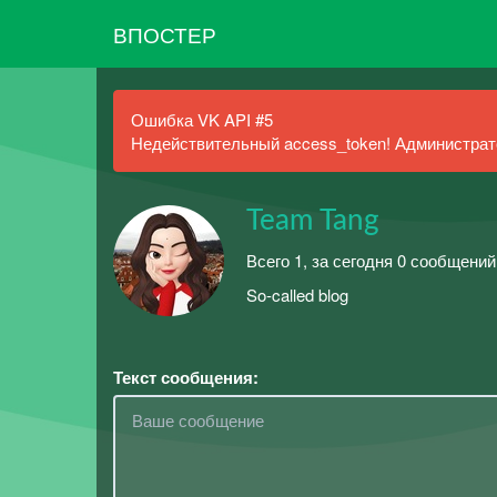
ВПОСТЕР
Ошибка VK API #5
Недействительный access_token! Администрато
Team Tang
Всего 1, за сегодня 0 сообщений
So-called blog
Текст сообщения: