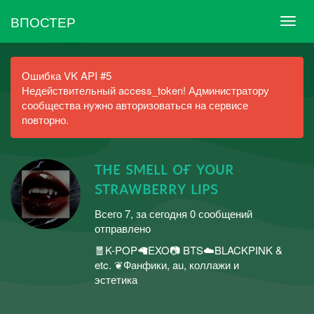
ВПОСТЕР
Ошибка VK API #5
Недействительный access_token! Администратору
сообщества нужно авторизоваться на сервисе
повторно.
ᴛʜᴇ sᴍᴇʟʟ ᴏғ ʏᴏᴜʀ
sᴛʀᴀᴡʙᴇʀʀʏ ʟɪᴘs
Всего 7, за сегодня 0 сообщений
отправлено
🧧K-POP🦙EXO📷 BTS☁️BLACKPINK &
etc. ❦︎Фанфики, au, коллажи и
эстетика