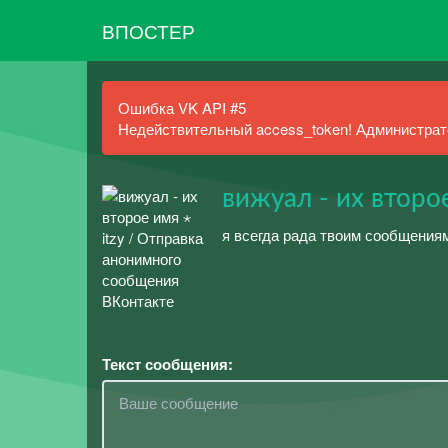
ВПОСТЕР
Ошибка VK API #5
Недействительный access_token! Администрато
вижуал - их второе
я всегда рада твоим сообщения
Текст сообщения: