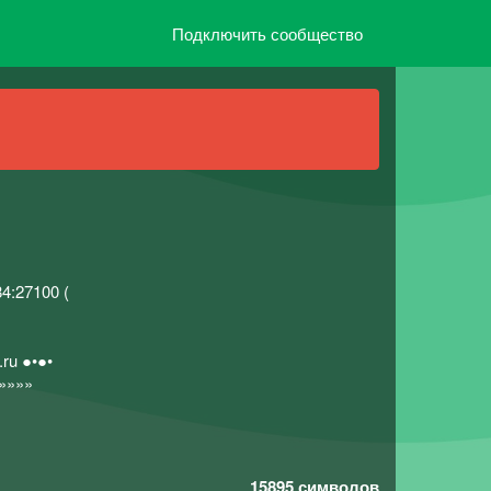
Подключить сообщество
84:27100 (
ru ●•●•
 »»»»
15895
символов