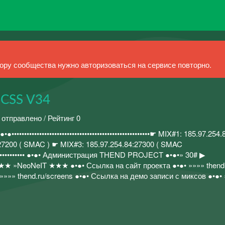
ру сообщества нужно авторизоваться на сервисе повторно.
 CSS V34
 отправлено / Рейтинг 0
••••••••••••••••••••••••••••••••••••••••••••••••••☛ MIX#1: 185.97.254.
27200 ( SMAC ) ☛ MIX#3: 185.97.254.84:27300 ( SMAC
•••••••••••••••••••• ●•●• Администрация THEND PROJECT ●•●•» 30# ▶
★ »NeoNeIT ★★★ ●•●• Ссылка на сайт проекта ●•●• »»»» thend.
»»» thend.ru/screens ●•●• Ссылка на демо записи с миксов ●•●•