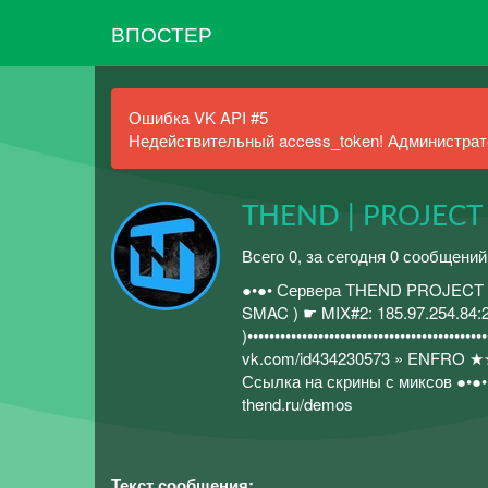
ВПОСТЕР
Ошибка VK API #5
Недействительный access_token! Администрато
THEND | PROJECT
Всего 0, за сегодня 0 сообщений
●•●• Сервера THEND PROJECT ●•●•••••
SMAC ) ☛ MIX#2: 185.97.254.84:
)••••••••••••••••••••••••••••••••••
vk.com/id434230573 » ENFRO ★★
Ссылка на скрины с миксов ●•●•»
thend.ru/demos
Текст сообщения: