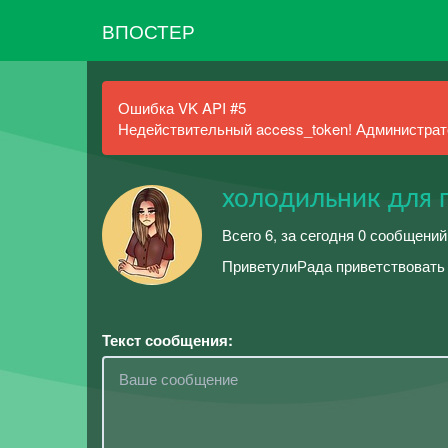
ВПОСТЕР
Ошибка VK API #5
Недействительный access_token! Администрато
холодильник для 
Всего 6, за сегодня 0 сообщений
ПриветулиРада приветствовать т
Текст сообщения: