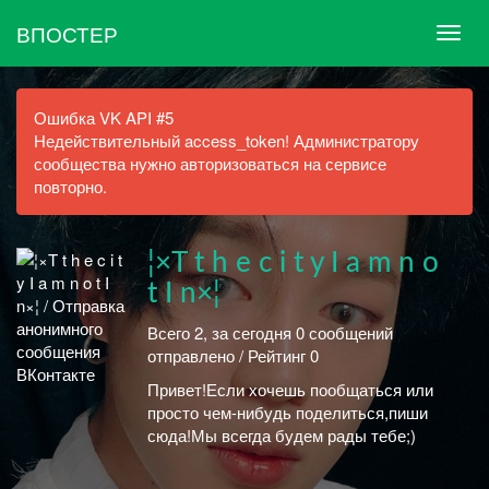
ВПОСТЕР
Ошибка VK API #5
Недействительный access_token! Администратору
сообщества нужно авторизоваться на сервисе
повторно.
¦×T t h e c i t y I a m n o
t I n×¦
Всего 2, за сегодня 0 сообщений
отправлено / Рейтинг 0
Привет!Если хочешь пообщаться или
просто чем-нибудь поделиться,пиши
сюда!Мы всегда будем рады тебе;)