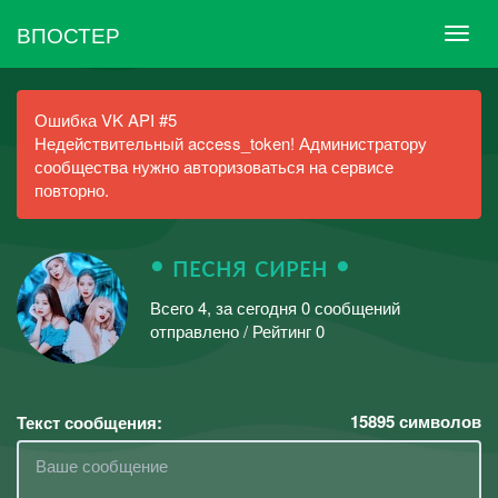
ВПОСТЕР
Ошибка VK API #5
Недействительный access_token! Администратору
сообщества нужно авторизоваться на сервисе
повторно.
ꔷ пᴇᴄʜя ᴄиᴘᴇʜ ꔷ
Всего 4, за сегодня 0 сообщений
отправлено / Рейтинг 0
15895
символов
Текст сообщения: