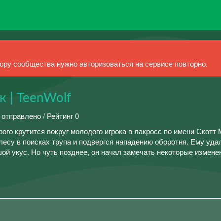
ру сообщества нужно авторизоваться на сервисе повторно.
 | TeenWolf
 отправлено / Рейтинг 0
рого крутится вокруг молодого игрока в лакросс по имени Скотт
есу в поисках трупа и подвергся нападению оборотня. Ему уда
й укус. Но чуть позднее, он начал замечать некоторые изменен