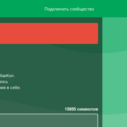
Подключить сообщество
 МакКол.
лось
ия в себе.
15895
символов