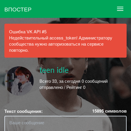
ВПОСТЕР
Ошибка VK API #5
Недействительный access_token! Администратору
сообщества нужно авторизоваться на сервисе
повторно.
teen idle
Всего 33, за сегодня 0 сообщений
отправлено / Рейтинг 0
15895
символов
Текст сообщения: