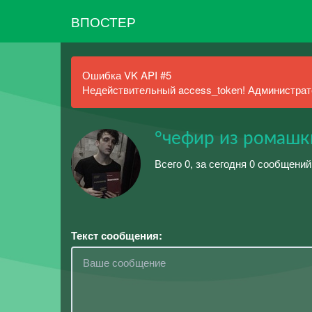
ВПОСТЕР
Ошибка VK API #5
Недействительный access_token! Администрато
°чефир из ромашк
Всего 0, за сегодня 0 сообщений
Текст сообщения: