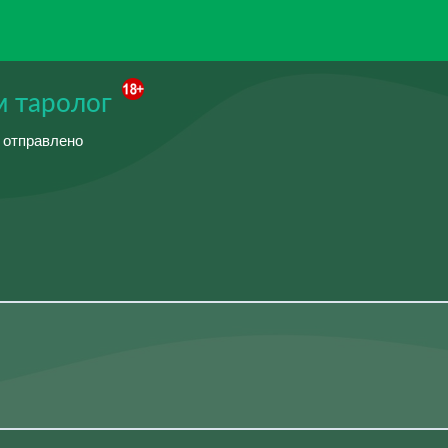
м таролог
й отправлено