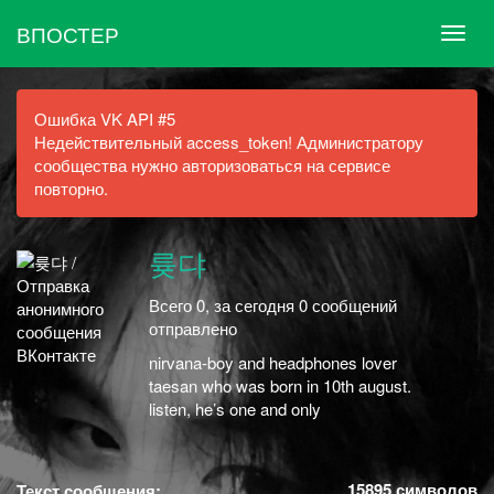
ВПОСТЕР
Ошибка VK API #5
Недействительный access_token! Администратору
сообщества нужно авторизоваться на сервисе
повторно.
륮댜
Всего 0, за сегодня 0 сообщений
отправлено
nirvana-boy and headphones lover
taesan who was born in 10th august.
listen, he’s one and only
15895
символов
Текст сообщения: