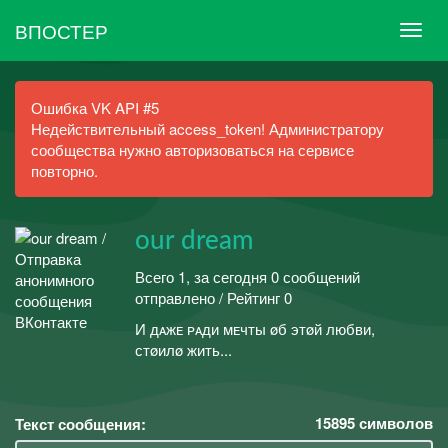
ВПОСТЕР
Ошибка VK API #5
Недействительный access_token! Администратору
сообщества нужно авторизоваться на сервисе
повторно.
our dream
Всего 1, за сегодня 0 сообщений
отправлено / Рейтинг 0
И дᴀжᴇ ᴘᴀди ᴍᴇчᴛы øб этøй любʙи,
ᴄᴛøилø жиᴛь...
15895
символов
Текст сообщения: