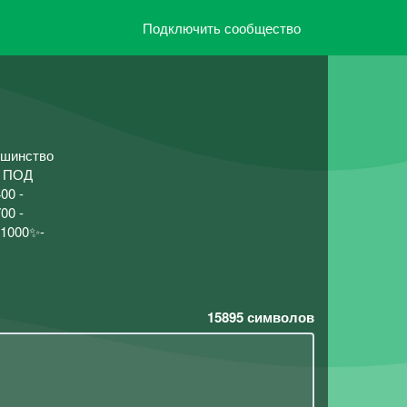
Подключить сообщество
льшинство
х ПОД
00 -
00 -
.✨1000✨-
15895
символов