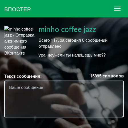
ВПОСТЕР
minho coffee jazz
Всего 117, за сегодня 0 сообщений
отправлено
ура, неужели ты напишешь мне??
15895
символов
Текст сообщения: