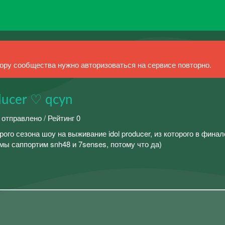
ру сообщества нужно авторизоваться на сервисе повторно.
ducer ♡ qcyn
 отправлено / Рейтинг 0
ого сезона шоу на выживание idol producer, из которого в финал
 мы саппортим snh48 и 7senses, потому что да)