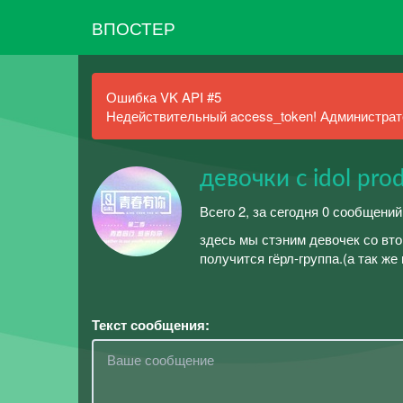
ВПОСТЕР
Ошибка VK API #5
Недействительный access_token! Администрато
девочки с idol pro
Всего 2, за сегодня 0 сообщений
здесь мы стэним девочек со втор
получится гёрл-группа.(а так же
Текст сообщения: