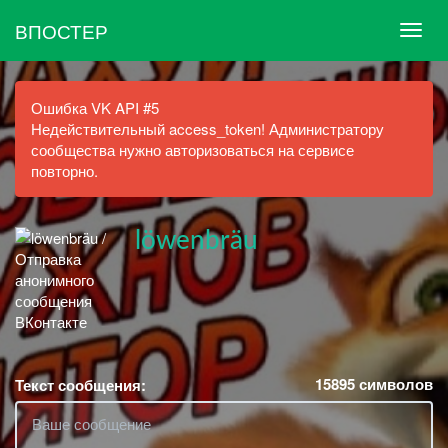
ВПОСТЕР
Ошибка VK API #5
Недействительный access_token! Администратору
сообщества нужно авторизоваться на сервисе
повторно.
löwenbräu
15895
символов
Текст сообщения: