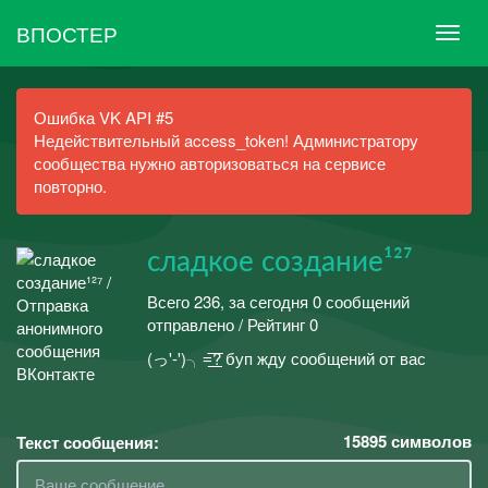
ВПОСТЕР
Ошибка VK API #5
Недействительный access_token! Администратору
сообщества нужно авторизоваться на сервисе
повторно.
сладкое создание¹²⁷
Всего 236, за сегодня 0 сообщений
отправлено / Рейтинг 0
(っ'-')╮=͟͟͞͞? буп жду сообщений от вас
15895
символов
Текст сообщения: