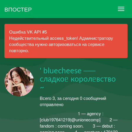
ВПОСТЕР
Ошибка VK API #5
Недействительный access_token! Администратору
сообщества нужно авторизоваться на сервисе
повторно.
' bluecheese ──
сладкоᥱ королᥱвство
~
Всего 3, за сегодня 0 сообщений
отправлено
ᅠᅠᅠᅠᅠㅤ ㅤ ⠀ ㅤ ㅤ 1 — agency :
[club197641219|@unionecomp]ㅤ ㅤ ⠀ ㅤ ㅤ 2 —
fandom : coming soon.ㅤ ㅤ ⠀ ㅤ ㅤ 3 — debut :
coming soon.ㅤ ㅤ ⠀ ㅤ ㅤ 4 — creature : 170122.