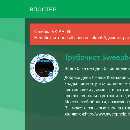
ВПОСТЕР
Ошибка VK API #5
Недействительный access_token! Администрато
Трубочист Sweephe
Всего 0, за сегодня 0 сообщений
Добрый день ! Наша Компания 
кладке, ремонту и очистке дым
чистильщики дымовых и вентил
профессионально устранят её, 
Московской области, возможно 
Вы можете ознакомиться на стр
являются:http://www.sweephelp.r