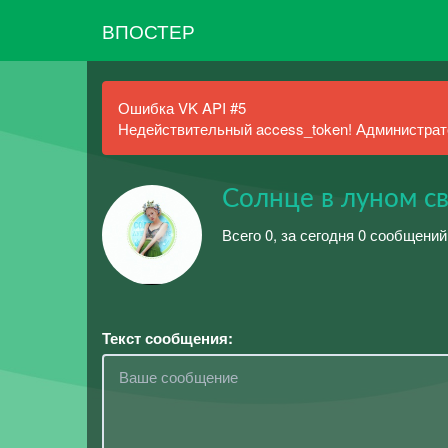
ВПОСТЕР
Ошибка VK API #5
Недействительный access_token! Администрато
Солнце в луном с
Всего 0, за сегодня 0 сообщени
Текст сообщения: