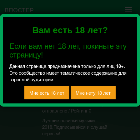
ВПОСТЕР
Вам есть 18 лет?
Ошибка VK API #5
Недействительный access_token! Администратору
Если вам нет 18 лет, покиньте эту
сообщества нужно авторизоваться на сервисе
повторно.
страницу!
Данная страница предназначена только для лиц
18+
.
Это сообщество имеет тематическое содержание для
Sunrise in Music |
взрослой аудитории.
Новинки Музыки
2018
Всего 0, за сегодня 0 сообщений
отправлено / Рейтинг 0
Лучшие новинки музыки
2018.Подписывайся и слушай
первым!