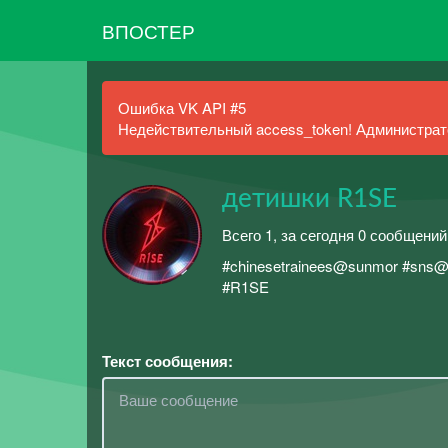
ВПОСТЕР
Ошибка VK API #5
Недействительный access_token! Администрато
детишки R1SE
Всего 1, за сегодня 0 сообщений
#chinesetrainees@sunmor #sns
#R1SE
Текст сообщения: