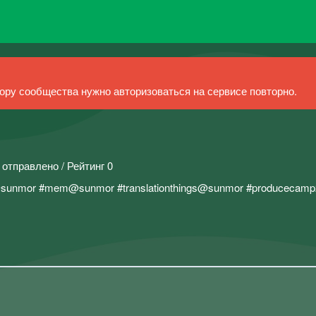
ру сообщества нужно авторизоваться на сервисе повторно.
 отправлено / Рейтинг 0
@sunmor #mem@sunmor #translationthings@sunmor #producecamp