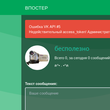
ВПОСТЕР
Ошибка VK API #5
Недействительный access_token! Администрато
бесполезно
Всего 0, за сегодня 0 сообщени
ฅ^• ˕ •^ฅ
Текст сообщения: